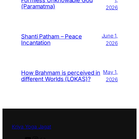
(Paramatma)
2026
June 1,
Shanti Patham – Peace
Incantation
2026
May 1,
How Brahmam is perceived in
different Worlds (LOKAS)?
2026
Kriya Yoga Jagat
Y
I
L