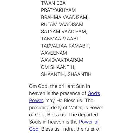
TWAN EBA
PRATYAKHYAM
BRAHMA VAADISAM,
RUTAM VAADISAM
SATYAM VAADISAM,
TANMAA MAABIT
TADVALTAA RAMABIT,
AAVEENAM
AAVIDVAKTAARAM
OM SHAANTIH,
SHAANTIH, SHAANTIH
Om God, the brilliant Sun in
heaven is the presence of
God’s
Power
, may He Bless us. The
presiding deity of Water, is Power
of God, Bless us. The departed
Souls in heaven is the
Power of
God
, Bless us. Indra, the ruler of