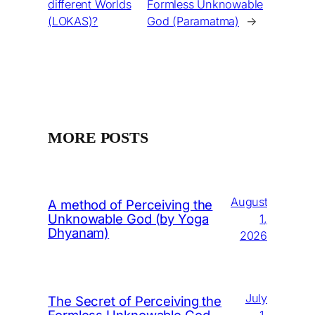
different Worlds
Formless Unknowable
(LOKAS)?
God (Paramatma)
→
MORE POSTS
August
A method of Perceiving the
Unknowable God (by Yoga
1,
Dhyanam)
2026
July
The Secret of Perceiving the
Formless Unknowable God
1,