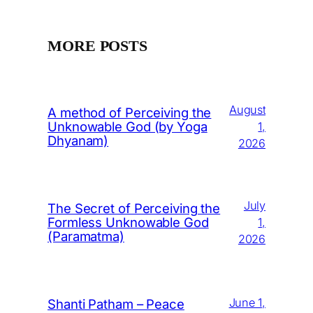
MORE POSTS
August
A method of Perceiving the
Unknowable God (by Yoga
1,
Dhyanam)
2026
July
The Secret of Perceiving the
Formless Unknowable God
1,
(Paramatma)
2026
June 1,
Shanti Patham – Peace