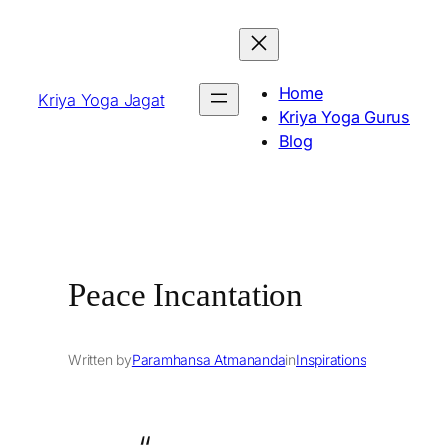
Skip
to
content
Home
Kriya Yoga Jagat
Kriya Yoga Gurus
Blog
Peace Incantation
Written by
Paramhansa Atmananda
in
Inspirations