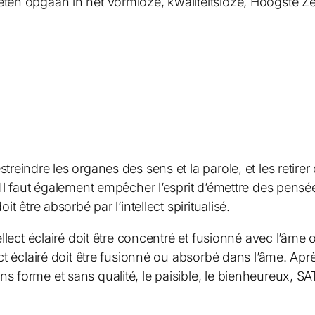
eten opgaan in het vormloze, kwaliteitsloze, Hoogste Ze
reindre les organes des sens et la parole, et les retirer d
 Il faut également empêcher l’esprit d’émettre des pensée
it être absorbé par l’intellect spiritualisé.
ellect éclairé doit être concentré et fusionné avec l’âme ou
ect éclairé doit être fusionné ou absorbé dans l’âme. Aprè
ans forme et sans qualité, le paisible, le bienheureux