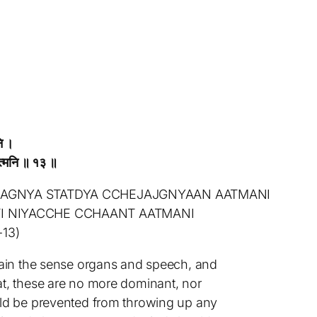
नि ।
 आत्मनि ॥ १३ ॥
RAGNYA STATDYA CCHEJAJGNYAAN AATMANI
I NIYACCHE CCHAANT AATMANI
-13)
train the sense organs and speech, and
at, these are no more dominant, nor
ould be prevented from throwing up any