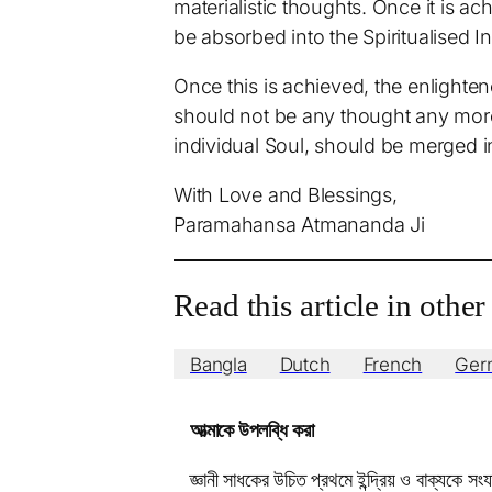
materialistic thoughts. Once it is a
be absorbed into the Spiritualised Int
Once this is achieved, the enlighte
should not be any thought any more.
individual Soul, should be merged in
With Love and Blessings,
Paramahansa Atmananda Ji
Read this article in othe
Bangla
Dutch
French
Ger
আত্মাকে উপলব্ধি করা
জ্ঞানী সাধকের উচিত প্রথমে ইন্দ্রিয় ও বাক্যকে 