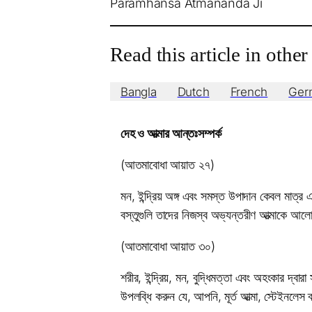
Paramhansa Atmananda Ji
Read this article in othe
Bangla
Dutch
French
Ger
দেহ ও আত্মার আন্তঃসম্পর্ক
(আতমাবোধা আয়াত ২৭)
মন, ইন্দ্রিয় অঙ্গ এবং সমস্ত উপাদান কেবল মাত্
বস্তুগুলি তাদের নিজস্ব অভ্যন্তরীণ আত্মাকে আ
(আতমাবোধা আয়াত ৩০)
শরীর, ইন্দ্রিয়, মন, বুদ্ধিমত্তা এবং অহংকার দ্বার
উপলব্ধি করুন যে, আপনি, মূর্ত আত্মা, স্টেইনলেস ব