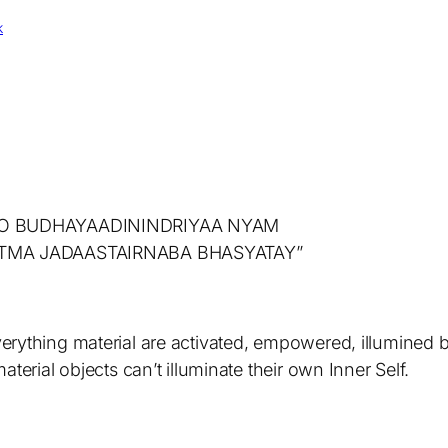
k
O BUDHAYAADININDRIYAA NYAM
TMA JADAASTAIRNABA BHASYATAY”
rything material are activated, empowered, illumined b
terial objects can’t illuminate their own Inner Self.