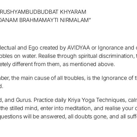
 DRUSHYAMBUDBUDBAT KHYARAM
ADANAM BRAHMAMAYTI NIRMALAM”
lectual and Ego created by AVIDYAA or Ignorance and of
ubbles on water. Realise through spiritual discrimination
tely different from them, as mentioned above.
er, the main cause of all troubles, is the Ignorance of 
d.
od, and Gurus. Practice daily Kriya Yoga Techniques, ca
e stilled mind, enter into meditation, and realise your
estions will be answered, all doubts gone, and all suffe