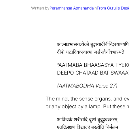
Written by
Paramhansa Atmananda
in
From Guruji’s Des
आत्मावभासयत्येको बुद्ध्यादीनीन्द्रियाण्यपि
दीपो घटादिवत्स्वात्मा जडैस्तैर्नावभास्यते
“AATMABA BHAASASYA TYEK
DEEPO CHATAADIBAT SWAAA
(AATMABODHA Verse 27)
The mind, the sense organs, and eve
or any object by a lamp. But these ma
आविद्यकं शरीरादि दृश्यं बुद्बुदवत्क्षरम्
एतद्विलक्षणं विद्यादहं ब्रह्मेति निर्मलम्