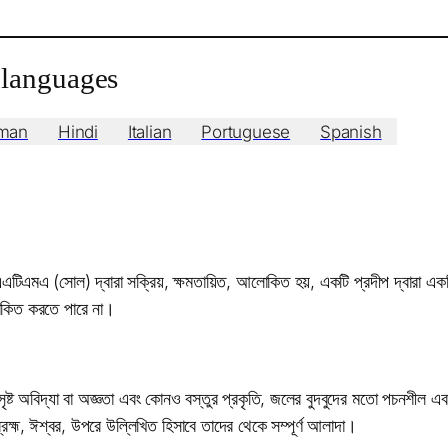
r languages
man
Hindi
Italian
Portuguese
Spanish
র এএটিএমএ (সোল) দ্বারা সক্রিয়, ক্ষমতায়িত, আলোকিত হয়, একটি প্রদীপ দ্বারা 
লোকিত করতে পারে না।
া সৃষ্ট অবিদ্যা বা অজ্ঞতা এবং কোনও বস্তুর প্রকৃতি, জলের বুদবুদের মতো পচনশীল এবং
্রহ্ম, ঈশ্বর, উপরে উল্লিখিত হিসাবে তাদের থেকে সম্পূর্ণ আলাদা।