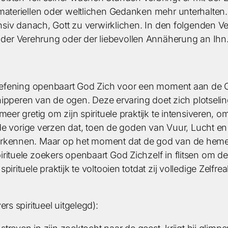
materiellen oder weltlichen Gedanken mehr unterhalten. 
tensiv danach, Gott zu verwirklichen. In den folgenden
er Verehrung oder der liebevollen Annäherung an Ihn
e oefening openbaart God Zich voor een moment aan de 
 knipperen van de ogen. Deze ervaring doet zich plotseli
eer gretig om zijn spirituele praktijk te intensiveren, om
in de vorige verzen dat, toen de goden van Vuur, Lucht 
erkennen. Maar op het moment dat de god van de hemel
rituele zoekers openbaart God Zichzelf in flitsen om de
irituele praktijk te voltooien totdat zij volledige Zelfre
rs spiritueel uitgelegd):