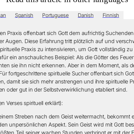
lian
Spanish
Portuguese
Danish
Finnish
ellen Praxis offenbart sich Gott dem aufrichtig Suchende
 der Augen. Diese Erfahrung tritt plötzlich auf und vers
irituelle Praxis zu intensivieren, um Gott vollständig zu
ür ein anschauliches Beispiel: Als die Götter des Feuer
en sie ihn nicht erkennen. Aber in dem Moment, als de
 fortgeschrittene spirituelle Sucher offenbart sich Gott 
 damit sie sich mehr anstrengen und ihre spirituelle Pra
en oder gut in der Selbstverwirklichung etabliert sind.
 Verses spirituell erklärt):
einem Streben nach dem Geist weitermacht, bekommt er 
n unpersönlichen Aspekt. Sein Geist wird mit Gott besc
ßten Teil seiner wachen Stunden verbringt er mit der E