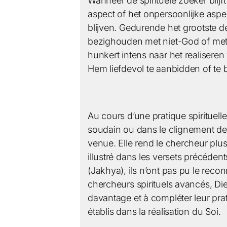
Wanneer de spirituele zoeker blijft
aspect of het onpersoonlijke asp
blijven. Gedurende het grootste de
bezighouden met niet-God of met m
hunkert intens naar het realiser
Hem liefdevol te aanbidden of te
Au cours d’une pratique spirituel
soudain ou dans le clignement des
venue. Elle rend le chercheur plus 
illustré dans les versets précédent
(Jakhya), ils n’ont pas pu le recon
chercheurs spirituels avancés, Die
davantage et à compléter leur pratiq
établis dans la réalisation du Soi.