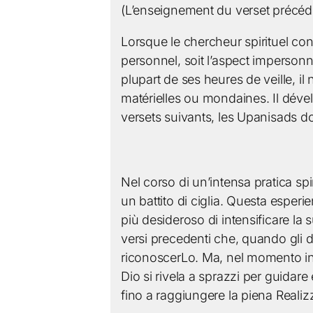
(L’enseignement du verset précéde
Lorsque le chercheur spirituel cont
personnel, soit l’aspect impersonn
plupart de ses heures de veille, i
matérielles ou mondaines. Il déve
versets suivants, les Upanisads d
Nel corso di un’intensa pratica sp
un battito di ciglia. Questa esper
più desideroso di intensificare la 
versi precedenti che, quando gli d
riconoscerLo. Ma, nel momento in cui
Dio si rivela a sprazzi per guidare 
fino a raggiungere la piena Realizz