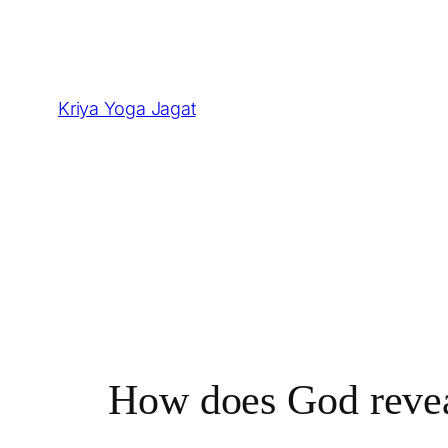
Skip
to
content
Kriya Yoga Jagat
How does God reve