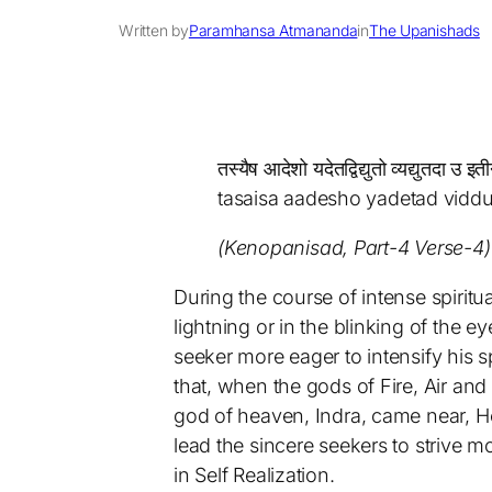
Written by
Paramhansa Atmananda
in
The Upanishads
तस्यैष आदेशो यदेतद्विद्युतो व्यद्युतदा उ 
tasaisa aadesho yadetad vidd
(Kenopanisad, Part-4 Verse-4)
During the course of intense spiritu
lightning or in the blinking of the
seeker more eager to intensify his sp
that, when the gods of Fire, Air a
god of heaven, Indra, came near, He
lead the sincere seekers to strive mor
in Self Realization.