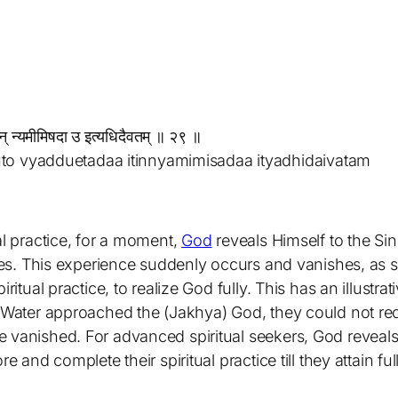
इतीन् न्यमीमिषदा उ इत्यधिदैवतम् ॥ २९ ॥
uto vyadduetadaa itinnyamimisadaa ityadhidaivatam
al practice, for a moment,
God
reveals Himself to the Sin
 eyes. This experience suddenly occurs and vanishes, as 
iritual practice, to realize God fully. This has an illustr
nd Water approached the (Jakhya) God, they could not r
 vanished. For advanced spiritual seekers, God reveals
e and complete their spiritual practice till they attain ful