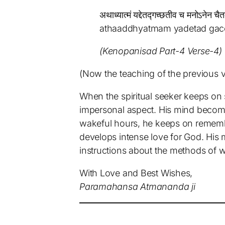
अथाध्यात्मं यद्देतद्गच्छतीव च मनोऽनेन चैत
athaaddhyatmam yadetad gac
(Kenopanisad Part-4 Verse-4)
(Now the teaching of the previous ve
When the spiritual seeker keeps on st
impersonal aspect. His mind becom
wakeful hours, he keeps on remembe
develops intense love for God. His m
instructions about the methods of w
With Love and Best Wishes,
Paramahansa Atmananda ji