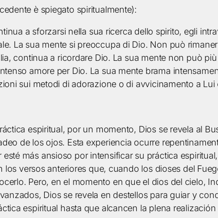
cedente è spiegato spiritualmente):
tinua a sforzarsi nella sua ricerca dello spirito, egli intr
le. La sua mente si preoccupa di Dio. Non può rimanere 
lia, continua a ricordare Dio. La sua mente non può più i
intenso amore per Dio. La sua mente brama intensamente
zioni sui metodi di adorazione o di avvicinamento a Lu
ráctica espiritual, por un momento, Dios se revela al 
adeo de los ojos. Esta experiencia ocurre repentinamen
sté más ansioso por intensificar su práctica espiritual,
en los versos anteriores que, cuando los dioses del Fueg
cerlo. Pero, en el momento en que el dios del cielo, Ind
avanzados, Dios se revela en destellos para guiar y con
tica espiritual hasta que alcancen la plena realización