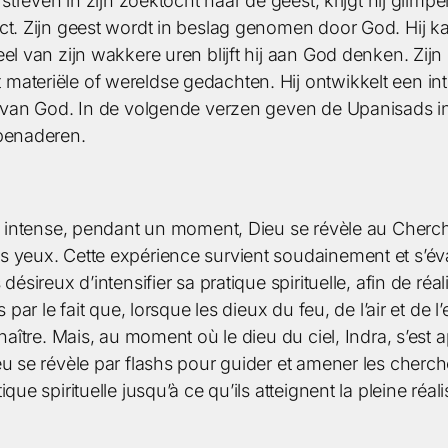
 streven in zijn zoektocht naar de geest, krijgt hij glimp
ect. Zijn geest wordt in beslag genomen door God. Hij 
el van zijn wakkere uren blijft hij aan God denken. Zijn 
ateriële of wereldse gedachten. Hij ontwikkelt een int
en van God. In de volgende verzen geven de Upanisads 
 benaderen.
le intense, pendant un moment, Dieu se révèle au Cherc
 yeux. Cette expérience survient soudainement et s’évano
désireux d’intensifier sa pratique spirituelle, afin de réa
s par le fait que, lorsque les dieux du feu, de l’air et d
naître. Mais, au moment où le dieu du ciel, Indra, s’est a
u se révèle par flashs pour guider et amener les cherche
ue spirituelle jusqu’à ce qu’ils atteignent la pleine réal