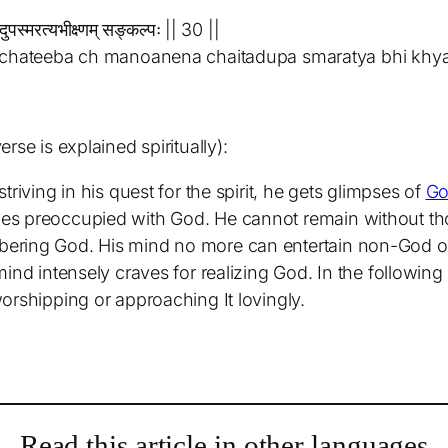
दुपस्मरत्यभीक्ष्णम् सङ्कल्पः || 30 ||
chateeba ch manoanena chaitadupa smaratya bhi khy
rse is explained spiritually):
riving in his quest for the spirit, he gets glimpses of
G
es preoccupied with God. He cannot remain without tho
ring God. His mind no more can entertain non-God or 
ind intensely craves for realizing God. In the followin
orshipping or approaching It lovingly.
Read this article in other languages