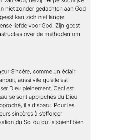
en van God, hetzij het persoonlijke
kan niet zonder gedachten aan God
geest kan zich niet langer
ense liefde voor God. Zijn geest
instructies over de methoden om
heur Sincère, comme un éclair
uit, aussi vite qu’elle est
liser Dieu pleinement. Ceci est
e l’eau se sont approchés du Dieu
pproché, il a disparu. Pour les
urs sincères à s’efforcer
isation du Soi ou qu’ils soient bien