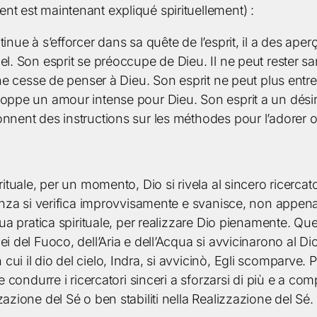
nt est maintenant expliqué spirituellement) :
inue à s’efforcer dans sa quête de l’esprit, il a des aperç
el. Son esprit se préoccupe de Dieu. Il ne peut rester s
l ne cesse de penser à Dieu. Son esprit ne peut plus entr
loppe un amour intense pour Dieu. Son esprit a un désir 
onnent des instructions sur les méthodes pour l’adorer 
irituale, per un momento, Dio si rivela al sincero ricer
ienza si verifica improvvisamente e svanisce, non appena 
sua pratica spirituale, per realizzare Dio pienamente. Qu
ei del Fuoco, dell’Aria e dell’Acqua si avvicinarono al 
 il dio del cielo, Indra, si avvicinò, Egli scomparve. Per 
e condurre i ricercatori sinceri a sforzarsi di più e a comp
azione del Sé o ben stabiliti nella Realizzazione del Sé.