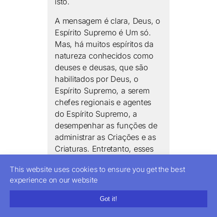
isto.
A mensagem é clara, Deus, o
Espírito Supremo é Um só.
Mas, há muitos espíritos da
natureza conhecidos como
deuses e deusas, que são
habilitados por Deus, o
Espírito Supremo, a serem
chefes regionais e agentes
do Espírito Supremo, a
desempenhar as funções de
administrar as Criações e as
Criaturas. Entretanto, esses
Espíritos da Natureza
This website uses cookies to ensure you get the best
conhecidos como deuses e
experience on our website
deusas, não devem se
apropriar do poder, ajuda e
Got it!
ajuda do Espírito Supremo,