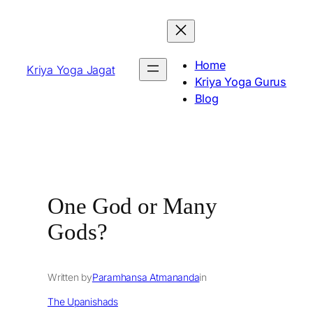
Skip
to
content
Home
Kriya Yoga Jagat
Kriya Yoga Gurus
Blog
One God or Many
Gods?
Written by
Paramhansa Atmananda
in
The Upanishads